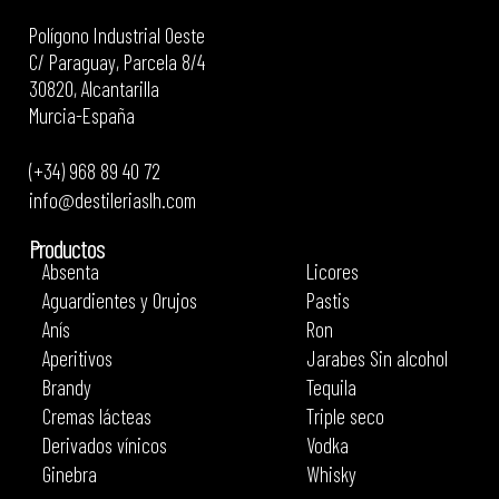
Polígono Industrial Oeste
C/ Paraguay, Parcela 8/4
30820, Alcantarilla
Murcia-España
(+34) 968 89 40 72
info@destileriaslh.com
Productos
Absenta
Licores
Aguardientes y Orujos
Pastis
Anís
Ron
Aperitivos
Jarabes Sin alcohol
Brandy
Tequila
Cremas lácteas
Triple seco
Derivados vínicos
Vodka
Ginebra
Whisky